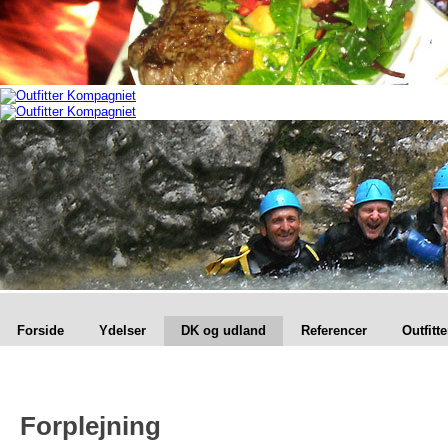
Forside
Ydelser
DK og udland
Referencer
Outfitt
Forplejning